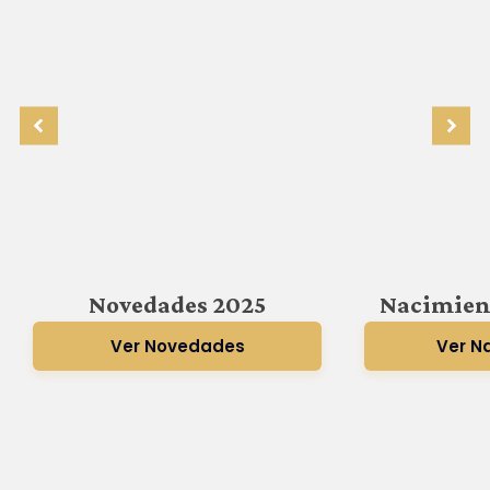
Novedades 2025
Nacimien
Ver Novedades
Ver N