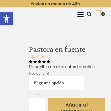
Envios en menos de 48h
Abrir barra de herramientas
Pastora en fuente
GRUPOS
Disponible en diferentes tamaños.
Medida (cm)
Limpiar
Pastora
Añadir al
en
presupuesto