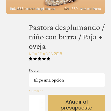
Pastora desplumando /
niño con burra / Paja +
oveja
NOVEDADES 2016
Figura
Limpiar
Pastora
Añadir al
desplumando
presupuesto
/