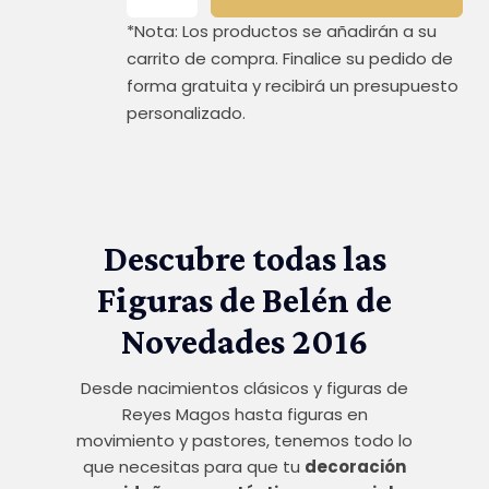
niño
*Nota: Los productos se añadirán a su
con
burra
carrito de compra. Finalice su pedido de
/
forma gratuita y recibirá un presupuesto
Paja
personalizado.
+
oveja
cantidad
Descubre todas las
Figuras de Belén de
Novedades 2016
Desde nacimientos clásicos y figuras de
Reyes Magos hasta figuras en
movimiento y pastores, tenemos todo lo
que necesitas para que tu
decoración