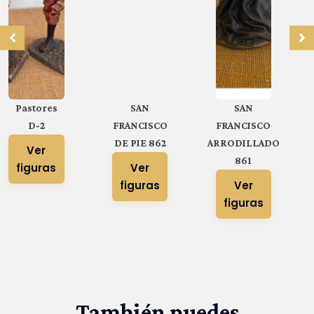
Pastores
SAN
SAN
D-2
FRANCISCO
FRANCISCO
DE PIE 862
ARRODILLADO
Ver
861
figuras
Ver
figuras
Ver
figuras
También puedes