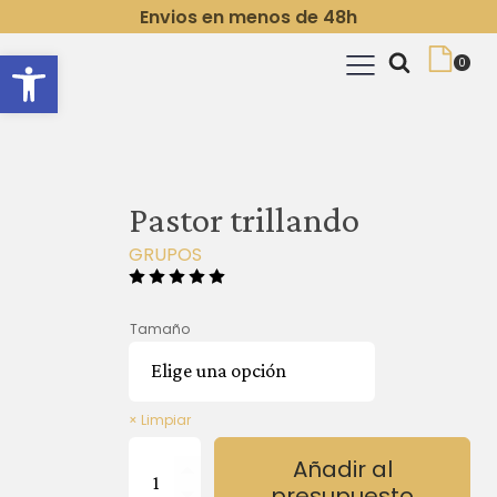
Envios en menos de 48h
Abrir barra de herramientas
Pastor trillando
GRUPOS
Tamaño
Limpiar
Pastor
Añadir al
trillando
presupuesto