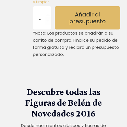
Limpiar
Pastor
Añadir al
en
presupuesto
parra
/
*Nota: Los productos se añadirán a su
Pastora
recogiendo
carrito de compra. Finalice su pedido de
tomates
forma gratuita y recibirá un presupuesto
cantidad
personalizado.
Descubre todas las
Figuras de Belén de
Novedades 2016
Desde nacimientos clásicos y figuras de