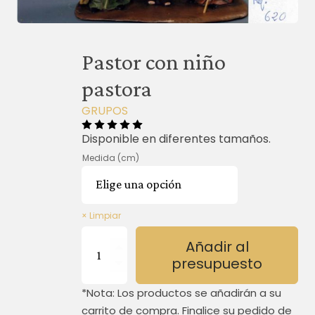
Pastor con niño
pastora
GRUPOS
Disponible en diferentes tamaños.
Medida (cm)
Limpiar
Pastor
Añadir al
con
presupuesto
niño
pastora
*Nota: Los productos se añadirán a su
cantidad
carrito de compra. Finalice su pedido de