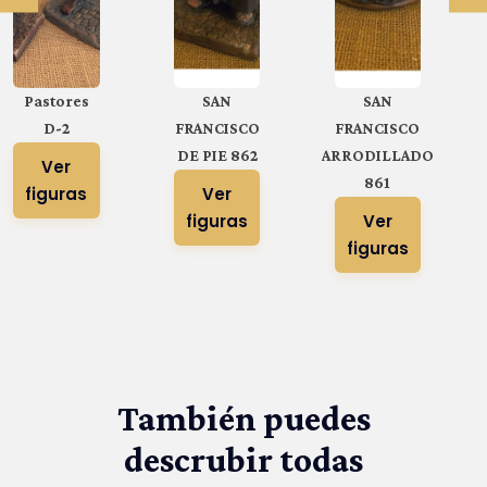
Pastores
SAN
SAN
D-2
FRANCISCO
FRANCISCO
DE PIE 862
ARRODILLADO
Ver
861
figuras
Ver
figuras
Ver
figuras
También puedes
descrubir todas