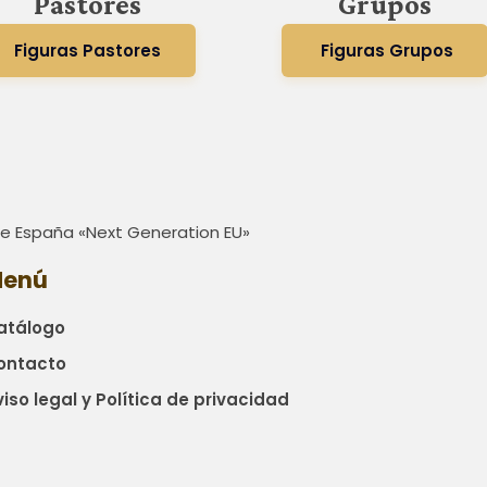
Pastores
Grupos
Figuras Pastores
Figuras Grupos
 de España «Next Generation EU»
enú
atálogo
ontacto
iso legal y Política de privacidad