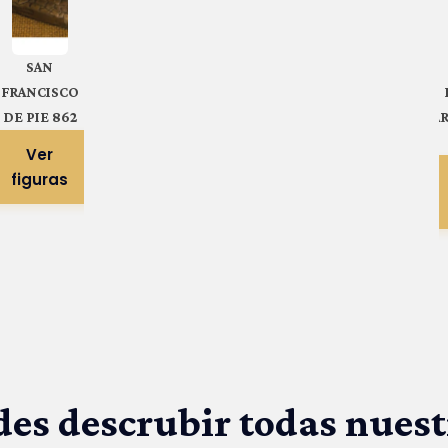
SAN
FRANCISCO
DE PIE 862
A
Ver
figuras
s descrubir todas nuest