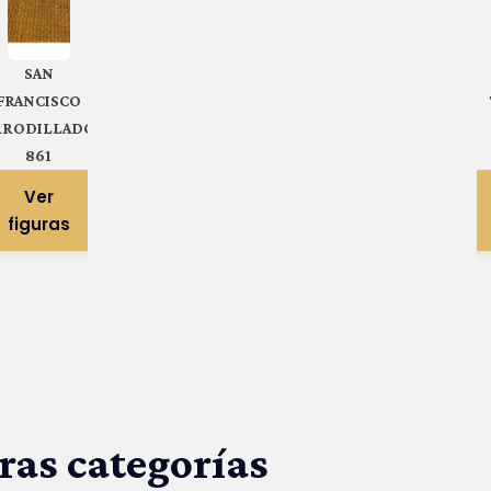
SAN
FRANCISCO
RRODILLADO
861
Ver
figuras
ras categorías