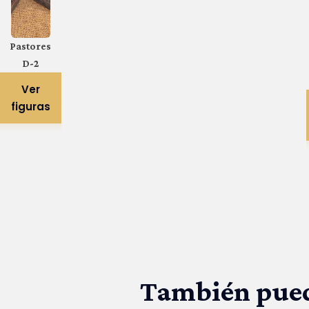
Pastores
D-2
Ver
figuras
También puede