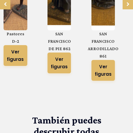
Pastores
SAN
SAN
D-2
FRANCISCO
FRANCISCO
DE PIE 862
ARRODILLADO
Ver
861
figuras
Ver
figuras
Ver
figuras
También puedes
descrubir todas