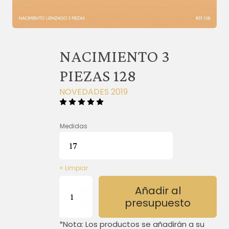
NACIMIENTO 3
PIEZAS 128
NOVEDADES 2019
Medidas
Limpiar
NACIMIENTO
Añadir al
3
presupuesto
PIEZAS
128
*Nota: Los productos se añadirán a su
cantidad