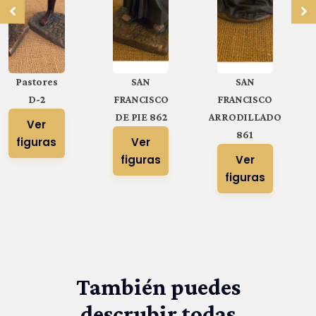
Pastores
SAN
SAN
D-2
FRANCISCO
FRANCISCO
DE PIE 862
ARRODILLADO
Ver
861
figuras
Ver
figuras
Ver
figuras
También puedes
descrubir todas