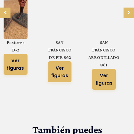
Pastores
SAN
SAN
D-2
FRANCISCO
FRANCISCO
DE PIE 862
ARRODILLADO
Ver
861
figuras
Ver
figuras
Ver
figuras
También puedes