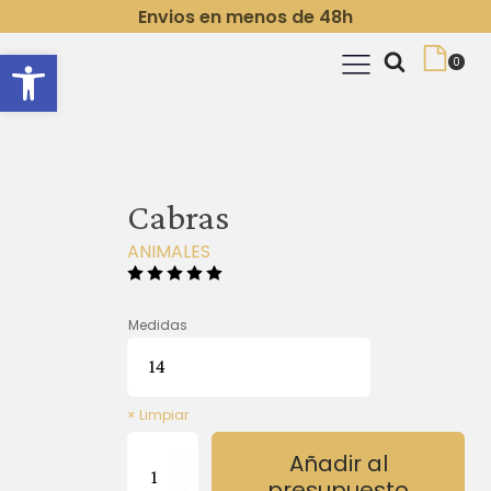
Envios en menos de 48h
Abrir barra de herramientas
Cabras
ANIMALES
Medidas
Limpiar
Cabras
Añadir al
cantidad
presupuesto