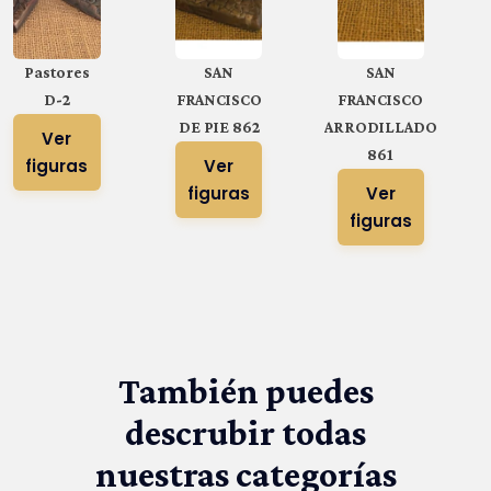
Pastores
SAN
SAN
D-2
FRANCISCO
FRANCISCO
DE PIE 862
ARRODILLADO
Ver
861
figuras
Ver
figuras
Ver
figuras
También puedes
descrubir todas
nuestras categorías