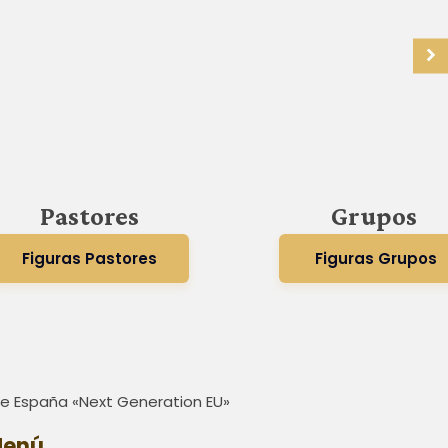
Pastores
Grupos
Figuras Pastores
Figuras Grupos
 de España «Next Generation EU»
enú