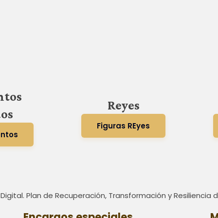
ntos
Reyes
dos
Figuras REyes
entos
 Digital. Plan de Recuperación, Transformación y Resiliencia
Encargos especiales
M