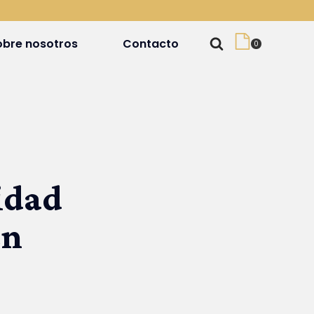
obre nosotros
Contacto
idad
en