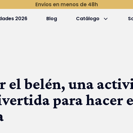
Envios en menos de 48h
dades 2026
Blog
Catálogo
S
 el belén, una activ
vertida para hacer 
a