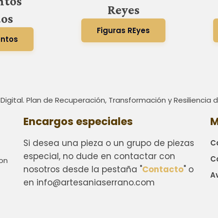
ntos
Reyes
dos
Figuras REyes
entos
 Digital. Plan de Recuperación, Transformación y Resiliencia
Encargos especiales
M
Si desea una pieza o un grupo de piezas
C
especial, no dude en contactar con
C
con
nosotros desde la pestaña "
Contacto
" o
Av
en info@artesaniaserrano.com