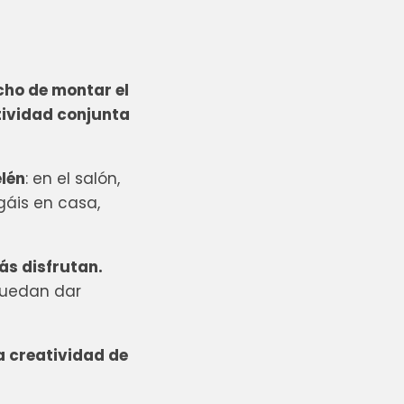
cho de montar el
tividad conjunta
elén
: en el salón,
gáis en casa,
más
disfrutan.
puedan dar
a creatividad de