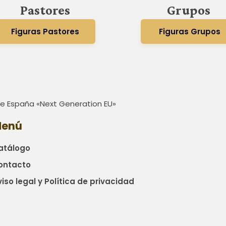
Pastores
Grupos
Figuras Pastores
Figuras Grupos
 de España «Next Generation EU»
enú
atálogo
ontacto
iso legal y Política de privacidad