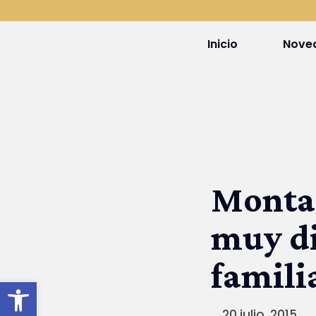
Inicio
Nove
Montar
muy di
famili
Abrir barra de herramientas
20 julio, 2015